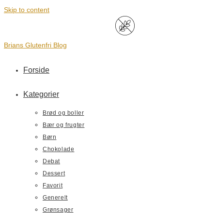
Skip to content
Brians Glutenfri Blog
Forside
Kategorier
Brød og boller
Bær og frugter
Børn
Chokolade
Debat
Dessert
Favorit
Generelt
Grønsager