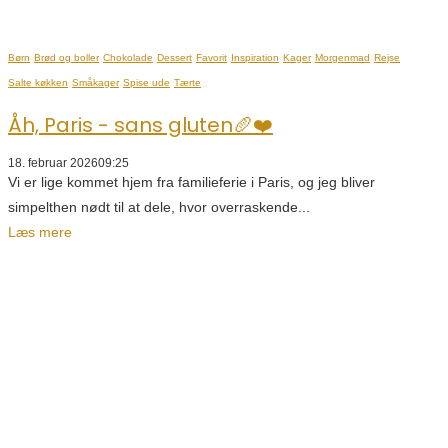
Børn
Brød og boller
Chokolade
Dessert
Favorit
Inspiration
Kager
Morgenmad
Rejse
Salte køkken
Småkager
Spise ude
Tærte
Åh, Paris - sans gluten🥖❤️
18. februar 2026
09:25
Vi er lige kommet hjem fra familieferie i Paris, og jeg bliver
simpelthen nødt til at dele, hvor overraskende...
Læs mere