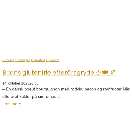
Generelt
Grønsager
Inspiration
Opskrifter
Brians glutenfrie efterårsgryde 🍲🍽️ 🍂
14. oktober 2025
20:53
– En dansk boeuf bourguignon med rødvin, bacon og rodfrugter Når
efteråret kalder på simremad...
Læs mere