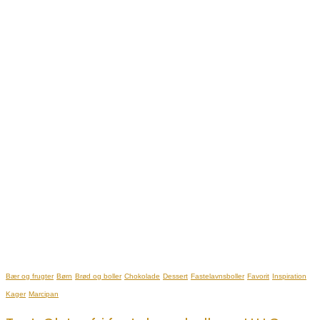
Bær og frugter
Børn
Brød og boller
Chokolade
Dessert
Fastelavnsboller
Favorit
Inspiration
Kager
Marcipan