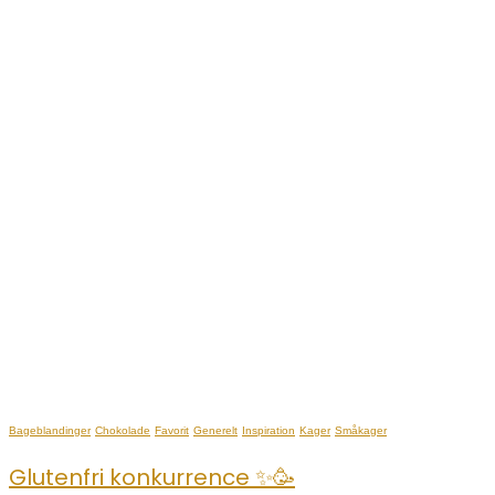
Bageblandinger
Chokolade
Favorit
Generelt
Inspiration
Kager
Småkager
Glutenfri konkurrence ✨🥳