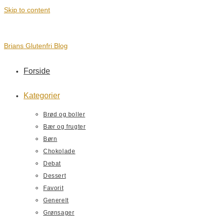
Skip to content
Brians Glutenfri Blog
Forside
Kategorier
Brød og boller
Bær og frugter
Børn
Chokolade
Debat
Dessert
Favorit
Generelt
Grønsager