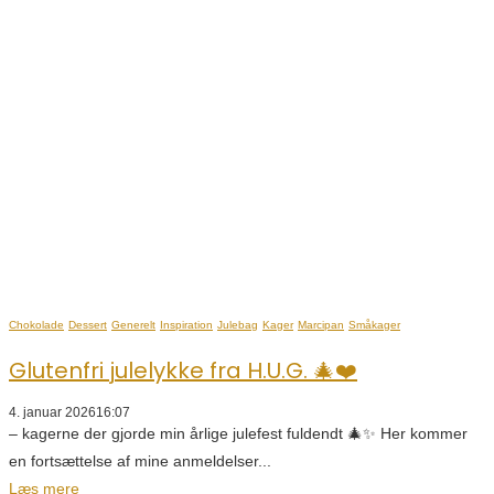
Chokolade
Dessert
Generelt
Inspiration
Julebag
Kager
Marcipan
Småkager
Glutenfri julelykke fra H.U.G. 🎄❤️
4. januar 2026
16:07
– kagerne der gjorde min årlige julefest fuldendt 🎄✨ Her kommer
en fortsættelse af mine anmeldelser...
Læs mere