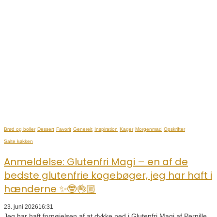
Brød og boller
Dessert
Favorit
Generelt
Inspiration
Kager
Morgenmad
Opskrifter
Salte køkken
Anmeldelse: Glutenfri Magi – en af de
bedste glutenfrie kogebøger, jeg har haft i
hænderne ✨🤓👌🏼
23. juni 2026
16:31
Jeg har haft fornøjelsen af at dykke ned i Glutenfri Magi af Pernille