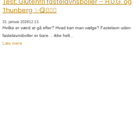
Test: Glutenfri fastelavnsboller – H.U.G. og
Thunberg ✨😋👌🏼🥯
31. januar 2026
12:13
Hvilke er værd at gå efter? Hvad kan man vælge? Fastelavn uden
fastelavnsboller er bare… ikke helt...
Læs mere