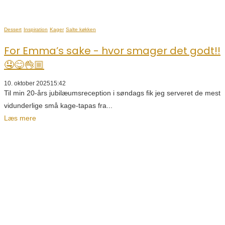
Dessert
Inspiration
Kager
Salte køkken
For Emma’s sake - hvor smager det godt!!
🤤😋👌🏼
10. oktober 2025
15:42
Til min 20-års jubilæumsreception i søndags fik jeg serveret de mest
vidunderlige små kage-tapas fra...
Læs mere