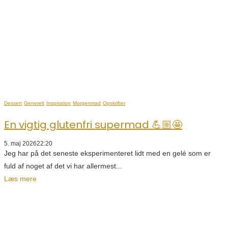
Dessert
Generelt
Inspiration
Morgenmad
Opskrifter
En vigtig glutenfri supermad 💪🏼🤩
5. maj 2026
22:20
Jeg har på det seneste eksperimenteret lidt med en gelé som er
fuld af noget af det vi har allermest...
Læs mere