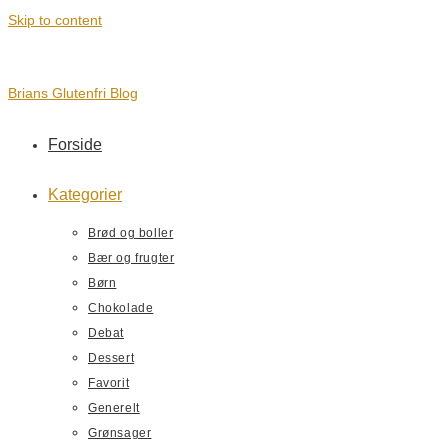
Skip to content
Brians Glutenfri Blog
Forside
Kategorier
Brød og boller
Bær og frugter
Børn
Chokolade
Debat
Dessert
Favorit
Generelt
Grønsager