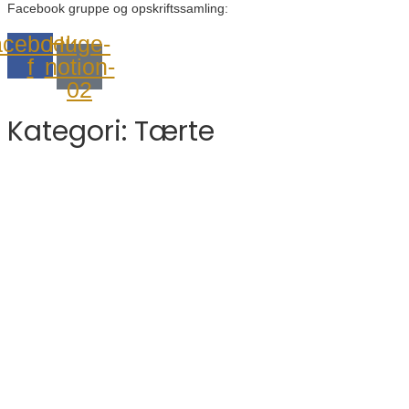
Facebook gruppe og opskriftssamling:
cebook-
Huge-
f
notion-
02
Kategori:
Tærte