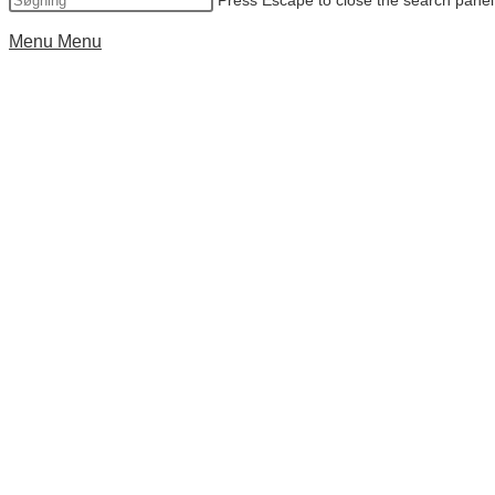
Press Escape to close the search panel
Menu
Menu