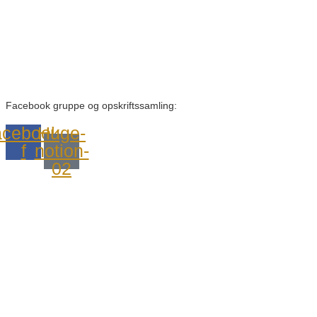
Facebook gruppe og opskriftssamling:
cebook-
Huge-
f
notion-
02