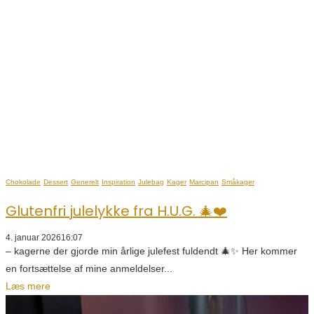
Chokolade
Dessert
Generelt
Inspiration
Julebag
Kager
Marcipan
Småkager
Glutenfri julelykke fra H.U.G. 🎄❤️
4. januar 2026
16:07
– kagerne der gjorde min årlige julefest fuldendt 🎄✨ Her kommer
en fortsættelse af mine anmeldelser...
Læs mere