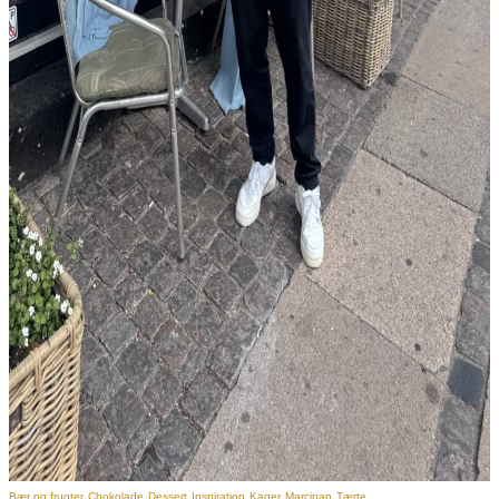
Bær og frugter
Chokolade
Dessert
Inspiration
Kager
Marcipan
Tærte