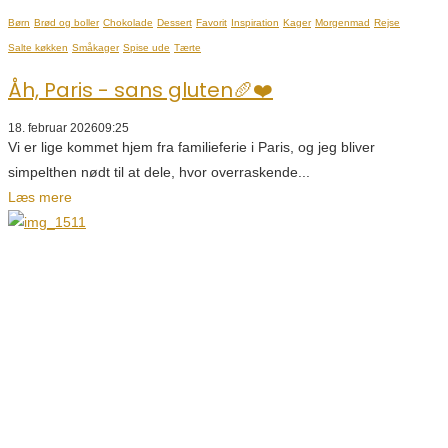
Børn
Brød og boller
Chokolade
Dessert
Favorit
Inspiration
Kager
Morgenmad
Rejse
Salte køkken
Småkager
Spise ude
Tærte
Åh, Paris - sans gluten🥖❤️
18. februar 2026
09:25
Vi er lige kommet hjem fra familieferie i Paris, og jeg bliver
simpelthen nødt til at dele, hvor overraskende...
Læs mere