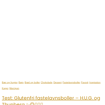
Bær og frugter
Børn
Brød og boller
Chokolade
Dessert
Fastelavnsboller
Favorit
Inspiration
Kager
Marcipan
Test: Glutenfri fastelavnsboller – H.U.G. og
Thunberg ✨😋👌🏼🥯