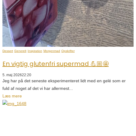
Dessert
Generelt
Inspiration
Morgenmad
Opskrifter
En vigtig glutenfri supermad 💪🏼🤩
5. maj 2026
22:20
Jeg har på det seneste eksperimenteret lidt med en gelé som er
fuld af noget af det vi har allermest...
Læs mere