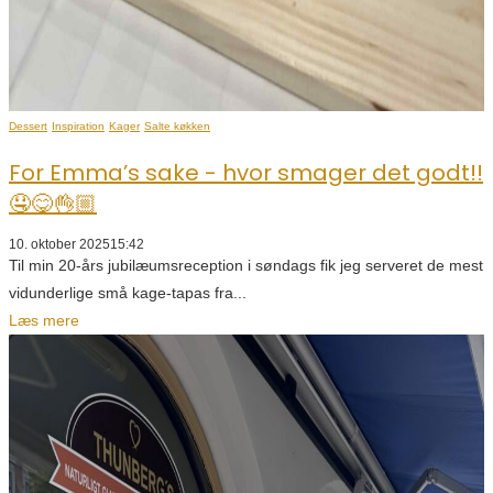
Dessert
Inspiration
Kager
Salte køkken
For Emma’s sake - hvor smager det godt!!
🤤😋👌🏼
10. oktober 2025
15:42
Til min 20-års jubilæumsreception i søndags fik jeg serveret de mest
vidunderlige små kage-tapas fra...
Læs mere