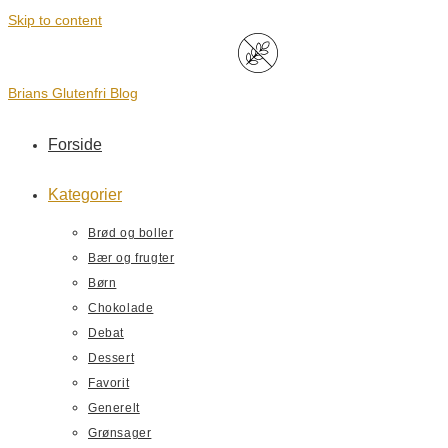
Skip to content
Brians Glutenfri Blog
Forside
Kategorier
Brød og boller
Bær og frugter
Børn
Chokolade
Debat
Dessert
Favorit
Generelt
Grønsager