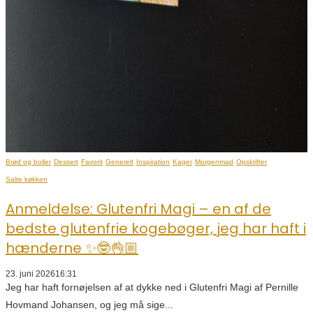
Brød og boller
Dessert
Favorit
Generelt
Inspiration
Kager
Morgenmad
Opskrifter
Salte køkken
Anmeldelse: Glutenfri Magi – en af de
bedste glutenfrie kogebøger, jeg har haft i
hænderne ✨🤓👌🏼
23. juni 2026
16:31
Jeg har haft fornøjelsen af at dykke ned i Glutenfri Magi af Pernille
Hovmand Johansen, og jeg må sige...