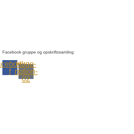
Facebook gruppe og opskriftssamling:
cebook-
Huge-
f
notion-
02