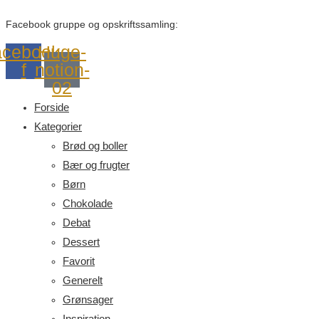
Facebook gruppe og opskriftssamling:
cebook-
Huge-
f
notion-
02
Forside
Kategorier
Brød og boller
Bær og frugter
Børn
Chokolade
Debat
Dessert
Favorit
Generelt
Grønsager
Inspiration