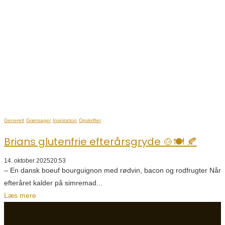
Generelt
Grønsager
Inspiration
Opskrifter
Brians glutenfrie efterårsgryde 🍲🍽️ 🍂
14. oktober 2025
20:53
– En dansk boeuf bourguignon med rødvin, bacon og rodfrugter Når
efteråret kalder på simremad...
Læs mere