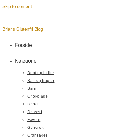
Skip to content
Brians Glutenfri Blog
Forside
Kategorier
Brød og boller
Bær og frugter
Børn
Chokolade
Debat
Dessert
Favorit
Generelt
Grønsager