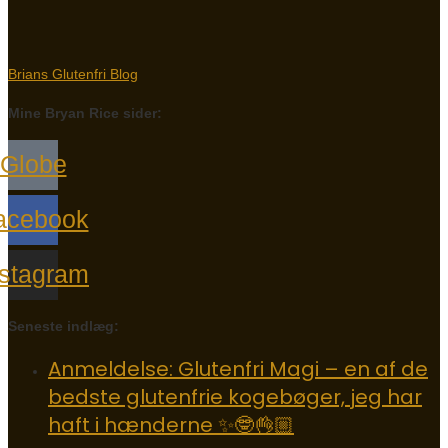
Brians Glutenfri Blog
Mine Bryan Rice sider:
Globe
acebook
nstagram
Seneste indlæg:
Anmeldelse: Glutenfri Magi – en af de
bedste glutenfrie kogebøger, jeg har
haft i hænderne ✨🤓👌🏼