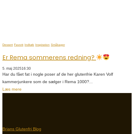
Dessert
Favorit
Indkøb
Inspiration
Småkager
Er Rema sommerens redning?
5. maj 2025
16:30
Har du fået fat i nogle poser af de her glutenfrie Karen Volf
kammerjunkere som de sælger i Rema 1000?...
Læs mere
Brians Glutenfri Blog