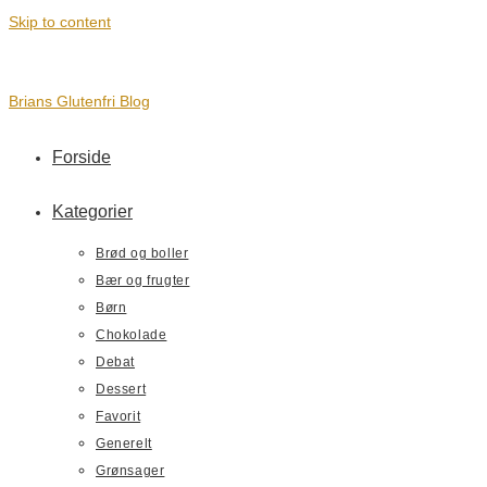
Skip to content
Brians Glutenfri Blog
Forside
Kategorier
Brød og boller
Bær og frugter
Børn
Chokolade
Debat
Dessert
Favorit
Generelt
Grønsager