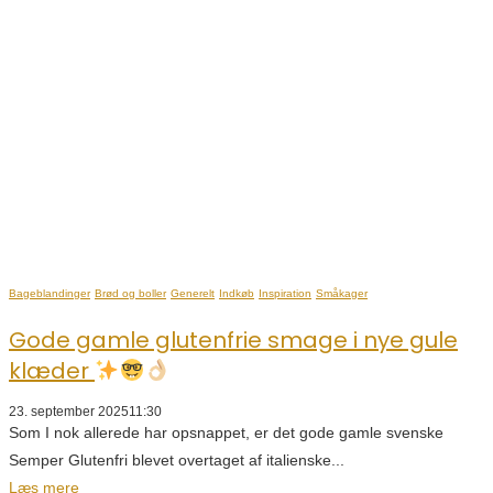
Bageblandinger
Brød og boller
Generelt
Indkøb
Inspiration
Småkager
Gode gamle glutenfrie smage i nye gule
klæder
23. september 2025
11:30
Som I nok allerede har opsnappet, er det gode gamle svenske
Semper Glutenfri blevet overtaget af italienske...
Læs mere