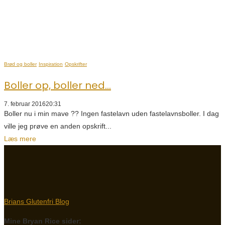
Brød og boller
Inspiration
Opskrifter
Boller op, boller ned...
7. februar 2016
20:31
Boller nu i min mave ?? Ingen fastelavn uden fastelavnsboller. I dag
ville jeg prøve en anden opskrift...
Læs mere
Brians Glutenfri Blog
Mine Bryan Rice sider: