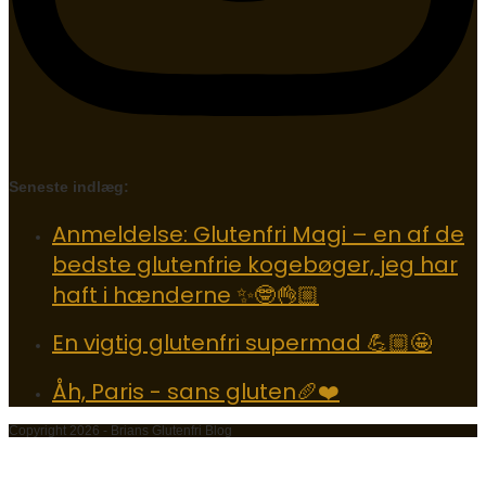
Seneste indlæg:
Anmeldelse: Glutenfri Magi – en af de
bedste glutenfrie kogebøger, jeg har
haft i hænderne ✨🤓👌🏼
En vigtig glutenfri supermad 💪🏼🤩
Åh, Paris - sans gluten🥖❤️
Copyright 2026 - Brians Glutenfri Blog