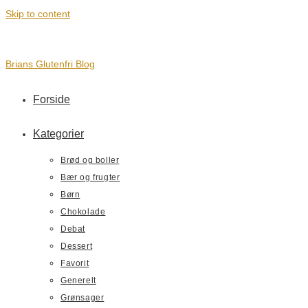
Skip to content
Brians Glutenfri Blog
Forside
Kategorier
Brød og boller
Bær og frugter
Børn
Chokolade
Debat
Dessert
Favorit
Generelt
Grønsager