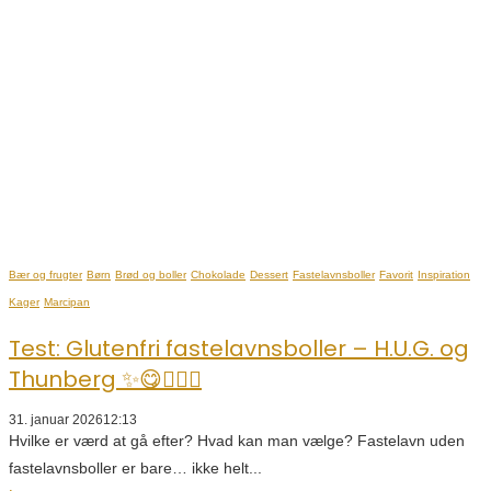
Bær og frugter
Børn
Brød og boller
Chokolade
Dessert
Fastelavnsboller
Favorit
Inspiration
Kager
Marcipan
Test: Glutenfri fastelavnsboller – H.U.G. og
Thunberg ✨😋👌🏼🥯
31. januar 2026
12:13
Hvilke er værd at gå efter? Hvad kan man vælge? Fastelavn uden
fastelavnsboller er bare… ikke helt...