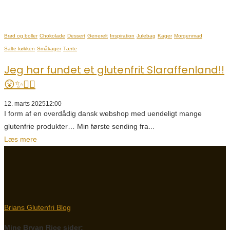
Brød og boller
Chokolade
Dessert
Generelt
Inspiration
Julebag
Kager
Morgenmad
Salte køkken
Småkager
Tærte
Jeg har fundet et glutenfrit Slaraffenland!!
😲✨👌🏼
12. marts 2025
12:00
I form af en overdådig dansk webshop med uendeligt mange
glutenfrie produkter… Min første sending fra...
Læs mere
Brians Glutenfri Blog
Mine Bryan Rice sider: