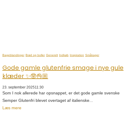
Bageblandinger
Brød og boller
Generelt
Indkøb
Inspiration
Småkager
Gode gamle glutenfrie smage i nye gule
klæder ✨🤓👌🏼
23. september 2025
11:30
Som I nok allerede har opsnappet, er det gode gamle svenske
Semper Glutenfri blevet overtaget af italienske...
Læs mere