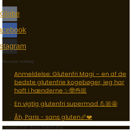
Globe
acebook
nstagram
Seneste indlæg:
Anmeldelse: Glutenfri Magi – en af de
bedste glutenfrie kogebøger, jeg har
haft i hænderne ✨🤓👌🏼
En vigtig glutenfri supermad 💪🏼🤩
Åh, Paris - sans gluten🥖❤️
Copyright 2026 - Brians Glutenfri Blog