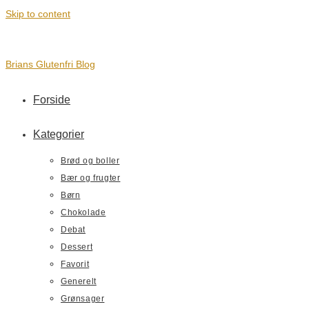
Skip to content
Brians Glutenfri Blog
Forside
Kategorier
Brød og boller
Bær og frugter
Børn
Chokolade
Debat
Dessert
Favorit
Generelt
Grønsager