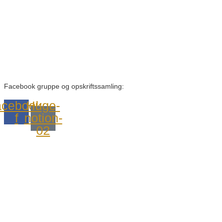
Facebook gruppe og opskriftssamling:
cebook-
Huge-
f
notion-
02