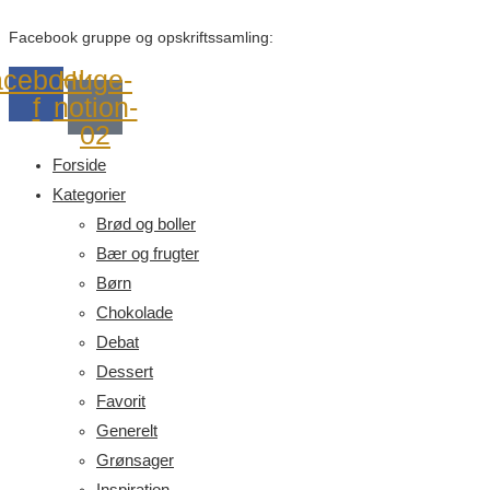
Facebook gruppe og opskriftssamling:
cebook-
Huge-
f
notion-
02
Forside
Kategorier
Brød og boller
Bær og frugter
Børn
Chokolade
Debat
Dessert
Favorit
Generelt
Grønsager
Inspiration