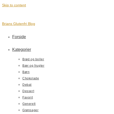
Skip to content
Brians Glutenfri Blog
Forside
Kategorier
Brød og boller
Bær og frugter
Børn
Chokolade
Debat
Dessert
Favorit
Generelt
Grønsager