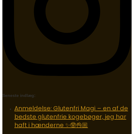
Seneste indlæg:
Anmeldelse: Glutenfri Magi – en af de
bedste glutenfrie kogebøger, jeg har
haft i hænderne ✨🤓👌🏼