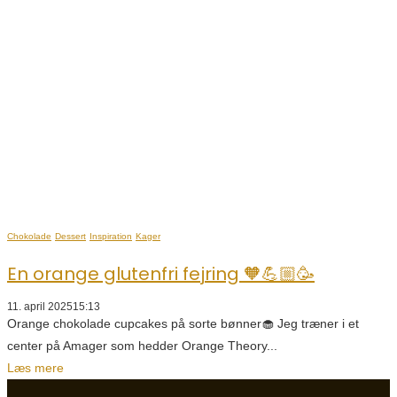
Chokolade
Dessert
Inspiration
Kager
En orange glutenfri fejring 🧡💪🏼🥳
11. april 2025
15:13
Orange chokolade cupcakes på sorte bønner🧁 Jeg træner i et
center på Amager som hedder Orange Theory...
Læs mere