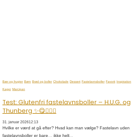
Bær og frugter
Børn
Brød og boller
Chokolade
Dessert
Fastelavnsboller
Favorit
Inspiration
Kager
Marcipan
Test: Glutenfri fastelavnsboller – H.U.G. og
Thunberg ✨😋👌🏼🥯
31. januar 2026
12:13
Hvilke er værd at gå efter? Hvad kan man vælge? Fastelavn uden
fastelavnsboller er bare… ikke helt...