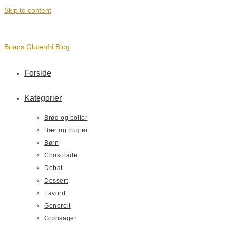
Skip to content
Brians Glutenfri Blog
Forside
Kategorier
Brød og boller
Bær og frugter
Børn
Chokolade
Debat
Dessert
Favorit
Generelt
Grønsager