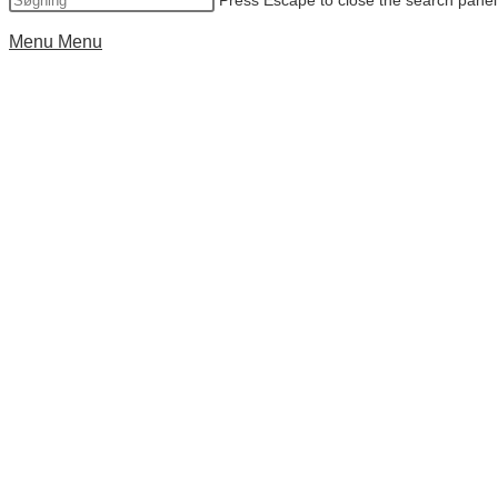
Press Escape to close the search panel
Menu
Menu