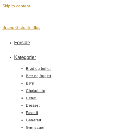
Skip to content
Brians Glutenfri Blog
Forside
Kategorier
Brød og boller
Bær og frugter
Børn
Chokolade
Debat
Dessert
Favorit
Generelt
Grønsager