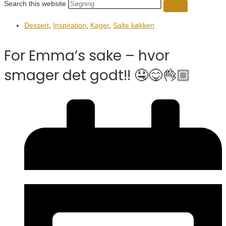
Search this website
Dessert
,
Inspiration
,
Kager
,
Salte køkken
For Emma’s sake – hvor
smager det godt!! 🤤😋👌🏼