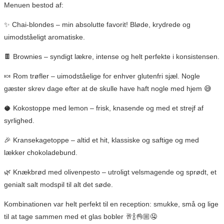
Menuen bestod af:
✨ Chai-blondes – min absolutte favorit! Bløde, krydrede og
uimodståeligt aromatiske.
🍫 Brownies – syndigt lækre, intense og helt perfekte i konsistensen.
🍬 Rom trøfler – uimodståelige for enhver glutenfri sjæl. Nogle
gæster skrev dage efter at de skulle have haft nogle med hjem 😅
🥥 Kokostoppe med lemon – frisk, knasende og med et strejf af
syrlighed.
🎉 Kransekagetoppe – altid et hit, klassiske og saftige og med
lækker chokoladebund.
🌿 Knækbrød med olivenpesto – utroligt velsmagende og sprødt, et
genialt salt modspil til alt det søde.
Kombinationen var helt perfekt til en reception: smukke, små og lige
til at tage sammen med et glas bobler 🥂🍾👌🏼🤤