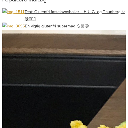
Test: Glutenfri fastelavnsboller – H.U.G. og Thunberg ✨
😋👌🏼🥯
En vigtig glutenfri supermad 💪🏼🤩