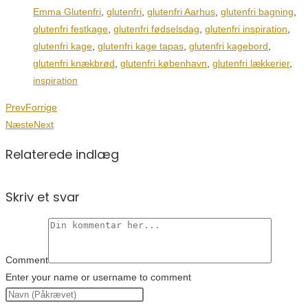
Emma Glutenfri
,
glutenfri
,
glutenfri Aarhus
,
glutenfri bagning
,
glutenfri festkage
,
glutenfri fødselsdag
,
glutenfri inspiration
,
glutenfri kage
,
glutenfri kage tapas
,
glutenfri kagebord
,
glutenfri knækbrød
,
glutenfri københavn
,
glutenfri lækkerier
,
inspiration
Prev
Forrige
Næste
Next
Relaterede indlæg
Skriv et svar
Comment
Enter your name or username to comment