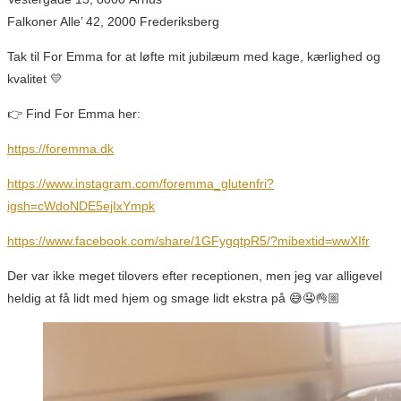
Falkoner Alle’ 42, 2000 Frederiksberg
Tak til For Emma for at løfte mit jubilæum med kage, kærlighed og
kvalitet 💛
👉 Find For Emma her:
https://foremma.dk
https://www.instagram.com/foremma_glutenfri?
igsh=cWdoNDE5ejIxYmpk
https://www.facebook.com/share/1GFygqtpR5/?mibextid=wwXIfr
Der var ikke meget tilovers efter receptionen, men jeg var alligevel
heldig at få lidt med hjem og smage lidt ekstra på 😅🤤👌🏼