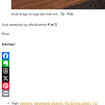
Godt til lige at tage det hele ind…🥰✨👌🏼
God weekend og efterårsferie!🍂🔥🥰
Brian
Del her:
Facebook
Evernote
Threads
X
Pinterest
Print
Tags:
bagning
,
færdigbagt glutenfri
,
For Emma bageri
,
For