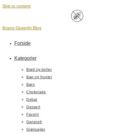
Skip to content
Brians Glutenfri Blog
Forside
Kategorier
Brød og boller
Bær og frugter
Børn
Chokolade
Debat
Dessert
Favorit
Generelt
Grønsager