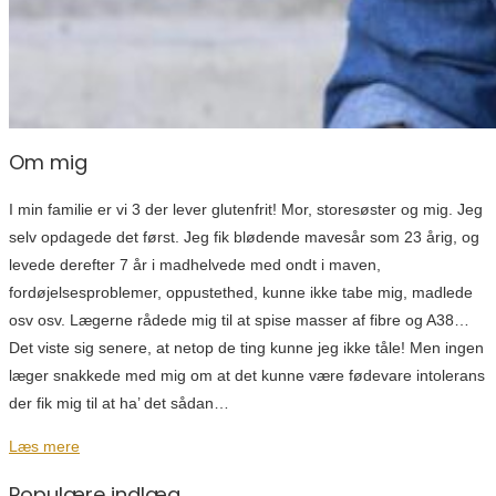
Om mig
I min familie er vi 3 der lever glutenfrit! Mor, storesøster og mig. Jeg
selv opdagede det først. Jeg fik blødende mavesår som 23 årig, og
levede derefter 7 år i madhelvede med ondt i maven,
fordøjelsesproblemer, oppustethed, kunne ikke tabe mig, madlede
osv osv. Lægerne rådede mig til at spise masser af fibre og A38…
Det viste sig senere, at netop de ting kunne jeg ikke tåle! Men ingen
læger snakkede med mig om at det kunne være fødevare intolerans
der fik mig til at ha’ det sådan…
Læs mere
Populære indlæg