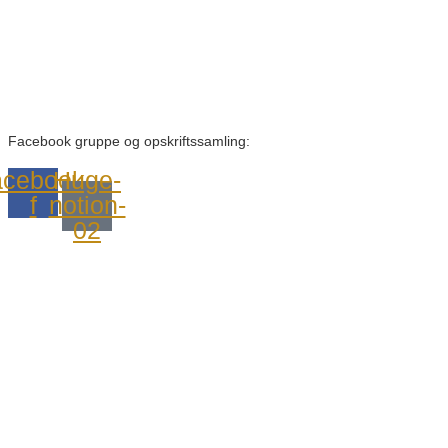
Facebook gruppe og opskriftssamling:
cebook-
Huge-
f
notion-
02