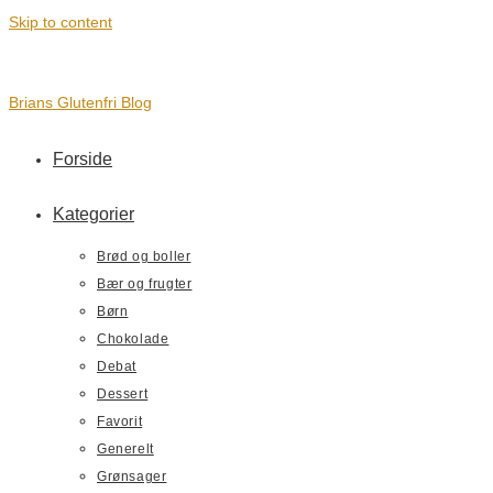
Skip to content
Brians Glutenfri Blog
Forside
Kategorier
Brød og boller
Bær og frugter
Børn
Chokolade
Debat
Dessert
Favorit
Generelt
Grønsager