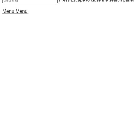
Press Escape to close the search panel
Menu
Menu