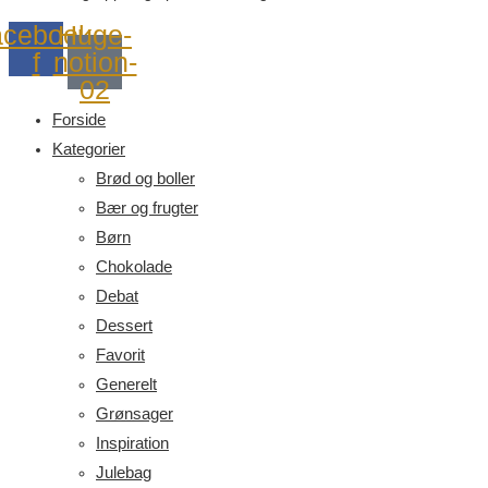
cebook-
Huge-
f
notion-
02
Forside
Kategorier
Brød og boller
Bær og frugter
Børn
Chokolade
Debat
Dessert
Favorit
Generelt
Grønsager
Inspiration
Julebag