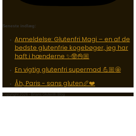
Seneste indlæg:
Anmeldelse: Glutenfri Magi – en af de
bedste glutenfrie kogebøger, jeg har
haft i hænderne ✨🤓👌🏼
En vigtig glutenfri supermad 💪🏼🤩
Åh, Paris - sans gluten🥖❤️
Copyright 2026 - Brians Glutenfri Blog