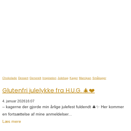
Chokolade
Dessert
Generelt
Inspiration
Julebag
Kager
Marcipan
Småkager
Glutenfri julelykke fra H.U.G. 🎄❤️
4. januar 2026
16:07
– kagerne der gjorde min årlige julefest fuldendt 🎄✨ Her kommer
en fortsættelse af mine anmeldelser...
Læs mere