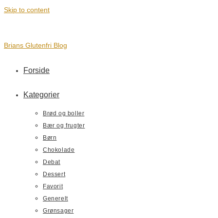
Skip to content
Brians Glutenfri Blog
Forside
Kategorier
Brød og boller
Bær og frugter
Børn
Chokolade
Debat
Dessert
Favorit
Generelt
Grønsager