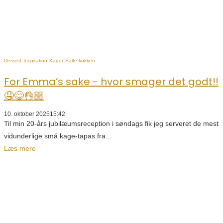
Dessert
Inspiration
Kager
Salte køkken
For Emma’s sake - hvor smager det godt!!
🤤😋👌🏼
10. oktober 2025
15:42
Til min 20-års jubilæumsreception i søndags fik jeg serveret de mest
vidunderlige små kage-tapas fra...
Læs mere